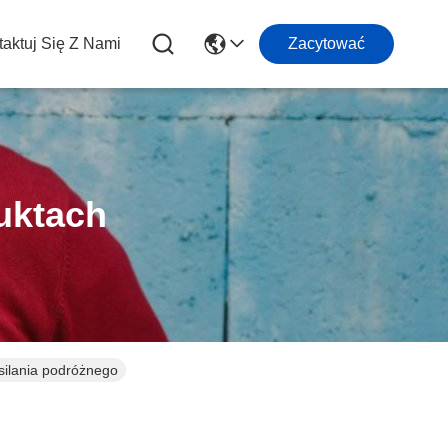
aktuj Się Z Nami
Zacytować
uktach
ilania podróżnego