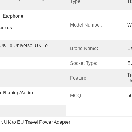
Type:
Tr
Earphone, 
Model Number:
W
ances, 
K To Universal UK To 
Brand Name:
E
Socket Type:
EU
Tr
Feature:
Un
t/Laptop/Audio 
MOQ:
5
r
, 
UK to EU Travel Power Adapter