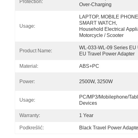
Protection:
Over-Charging
LAPTOP, MOBILE PHONE, 
SMART WATCH, 
Usage:
Household Electrical Appli
Motorcycle / Scooter
WL-033-WL-09 Series EU U
Product Name:
EU Travel Power Adapter
Material:
ABS+PC
Power:
2500W, 3250W
PC/MP3/Mobilephone/Table
Usage:
Devices
Warranty:
1 Year
Podkreślić:
Black Travel Power Adapte