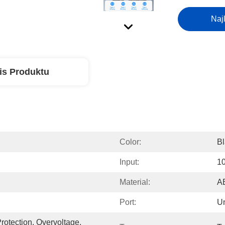
Naj
is Produktu
Color:
Bl
Input:
1
Material:
A
Port:
Un
rotection, Overvoltage, 