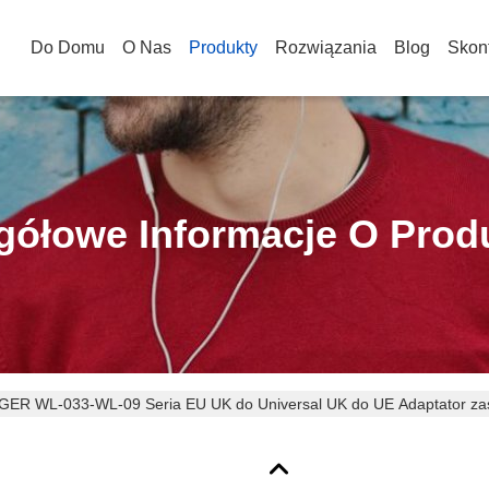
Do Domu
O Nas
Produkty
Rozwiązania
Blog
Skont
gółowe Informacje O Prod
ER WL-033-WL-09 Seria EU UK do Universal UK do UE Adaptator zas