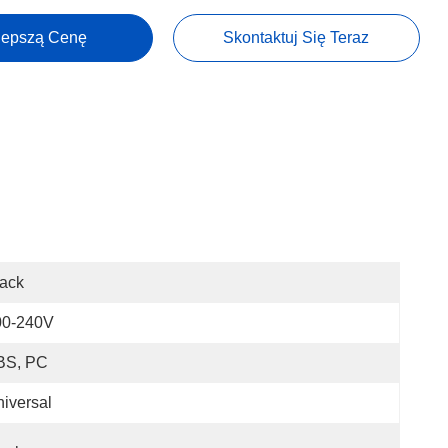
lepszą Cenę
Skontaktuj Się Teraz
ack
00-240V
BS, PC
iversal