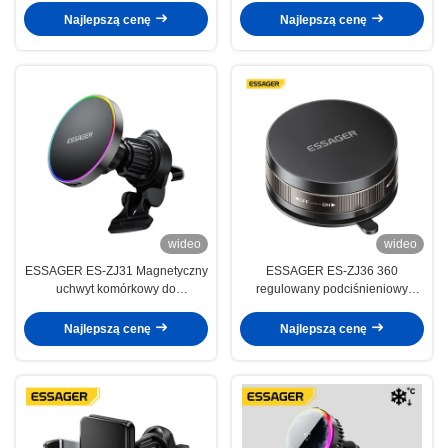
Ładowaniem i Obracaniem 360°
Najlepszą cenę
Najlepszą cenę
wideo
wideo
ESSAGER ES-ZJ31 Magnetyczny
ESSAGER ES-ZJ36 360
uchwyt komórkowy do
regulowany podciśnieniowy
samochodu
magnes do samochodu
Najlepszą cenę
Najlepszą cenę