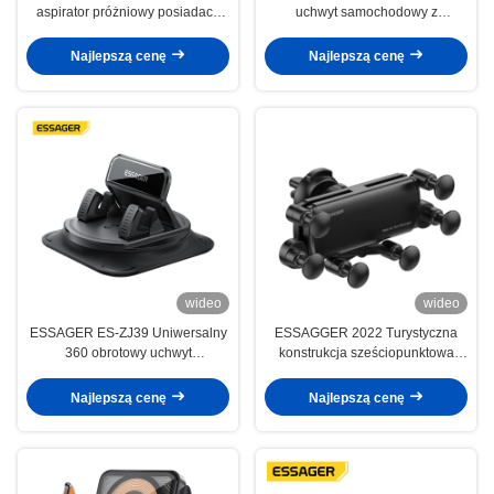
aspirator próżniowy posiadacz
uchwyt samochodowy z
telefonu samochodowego
ładowarką bezprzewodową 15W,
bezprzewodowa ładowarka
montowany w kratce
Najlepszą cenę
Najlepszą cenę
wentylacyjnej, obrotowy 360°
wideo
wideo
ESSAGER ES-ZJ39 Uniwersalny
ESSAGGER 2022 Turystyczna
360 obrotowy uchwyt
konstrukcja sześciopunktowa
samochodowy do telefonu
Stabilna grawitacja
komórkowego Stand For Center
Najlepszą cenę
Najlepszą cenę
Console