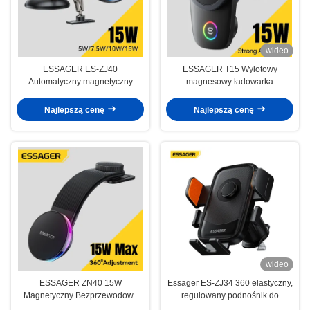
wideo
ESSAGER ES-ZJ40
ESSAGER T15 Wylotowy
Automatyczny magnetyczny
magnesowy ładowarka
uchwyt do telefonu komórkowego
bezprzewodowa 15W
z bezprzewodowym ładowarką
Najlepszą cenę
Najlepszą cenę
15W 360 rotacji
wideo
ESSAGER ZN40 15W
Essager ES-ZJ34 360 elastyczny,
Magnetyczny Bezprzewodowy
regulowany podnośnik do
Uchwyt Samochodowy z
telefonów komórkowych