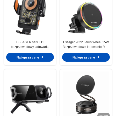
ESSAGER serii T11
Essager 2022 Ferris Wheel 15W
bezprzewodowy ładowarka
Bezprzewodowe ładowanie RGB
samochodowa posiadacz
Światło otoczenia 360 Rotacyjny
bezprzewodowe ładowanie
posiadacz ładowarki
Najlepszą cenę
Najlepszą cenę
telefonu stojak 5V / 2A
samochodowej do samochodu
wideo