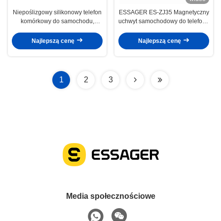
Niepoślizgowy silikonowy telefon
ESSAGER ES-ZJ35 Magnetyczny
komórkowy do samochodu,
uchwyt samochodowy do telefonu
odporny na zadrapania 15W
komórkowego z przyssawką,
składany, ze stopu cynku
Najlepszą cenę
Najlepszą cenę
1
2
3
Media społecznościowe