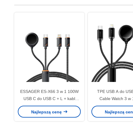
ESSAGER ES-X66 3 w 1 100W
TPE USB A do USB
USB C do USB C + L + kabl
Cable Watch 3 w 
bezprzewodowy do ładowania
ładowania 3A Seri
Najlepszą cenę
Najlepszą ce
zegarków