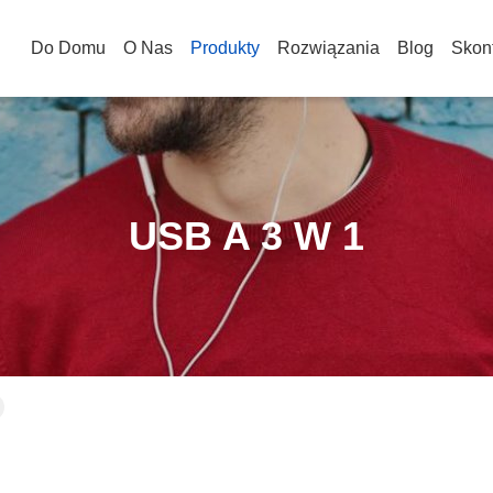
Do Domu
O Nas
Produkty
Rozwiązania
Blog
Skont
USB A 3 W 1