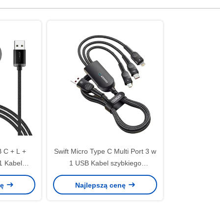
 C + L +
Swift Micro Type C Multi Port 3 w
1 Kabel
1 USB Kabel szybkiego
a ES-X60
ładowania Nylon
nę
Najlepszą cenę