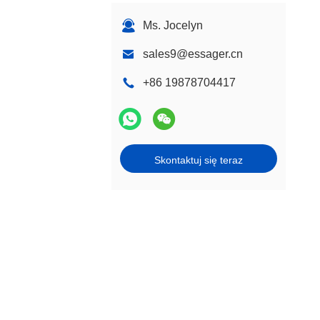
Ms. Jocelyn
sales9@essager.cn
+86 19878704417
Skontaktuj się teraz