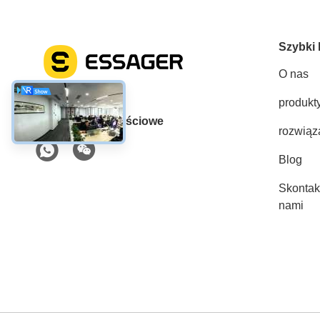
Szybki 
O nas
produkt
Media społecznościowe
rozwiąz
Blog
Skontakt
nami