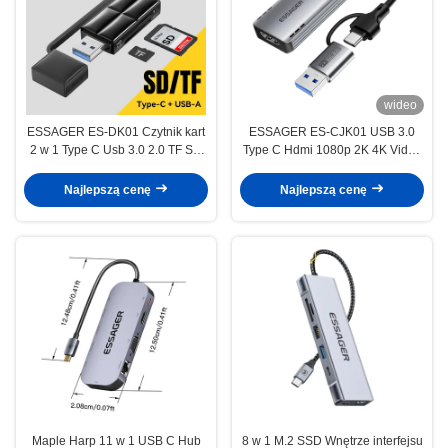
wideo
ESSAGER ES-DK01 Czytnik kart
ESSAGER ES-CJK01 USB 3.0
2 w 1 Type C Usb 3.0 2.0 TF SD
Type C Hdmi 1080p 2K 4K Video
do telefonów, laptopów i tabletów
Capture Card For PC TV Phone
Laptop Camera Live Streaming
Najlepszą cenę
Najlepszą cenę
Gaming
Maple Harp 11 w 1 USB C Hub
8 w 1 M.2 SSD Wnętrze interfejsu