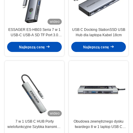
wideo
ESSAGER ES-HB03 Seria 7 w 1
USB C Docking StationSSD USB
USB-C USB-A SD TF Port 3.0
Hub dla laptopa Kabel 18cm
Najlepszy Hub portu USB
Najlepszą cenę
Najlepszą cenę
wideo
7 w 1 USB C HUB Porty
Obudowa zewnętrznego dysku
wielofunkcyjne Szybka transmisja
twardego 8 w 1 laptop USB C
60W 4K 30Hz
HUB 10 Gbps dla M.2 PCIe