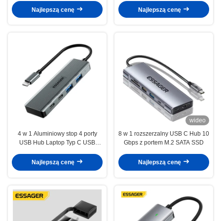
NVMe i SATA SSD
Najlepszą cenę
Najlepszą cenę
wideo
4 w 1 Aluminiowy stop 4 porty
8 w 1 rozszerzalny USB C Hub 10
USB Hub Laptop Typ C USB
Gbps z portem M.2 SATA SSD
Dock
Najlepszą cenę
Najlepszą cenę