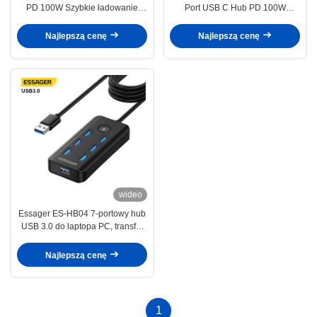
PD 100W Szybkie ładowanie
Port USB C Hub PD 100W
5Gbps 32GB Karta SD 10 portów
Szybkie ładowanie do rozbudowy
laptopa
Najlepszą cenę
Najlepszą cenę
wideo
Essager ES-HB04 7-portowy hub
USB 3.0 do laptopa PC, transfer
danych 5 Gbps
Najlepszą cenę
1