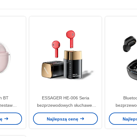
h BT
ESSAGER HE-006 Seria
Blueto
zestaw
bezprzewodowych słuchawek
bezprzewo
roczysty
TWS BT5.3 Dla Androida
sportowe 
nę
Najlepszą cenę
Najlep
P Android
t