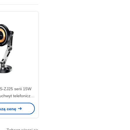
-ZJ25 serii 15W
chwyt telefoniczny
amochodu
szą cenę