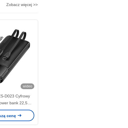
Zobacz więcej >>
wideo
S-D023 Cyfrowy
ower bank 22,5W
Ah z kablem
szą cenę