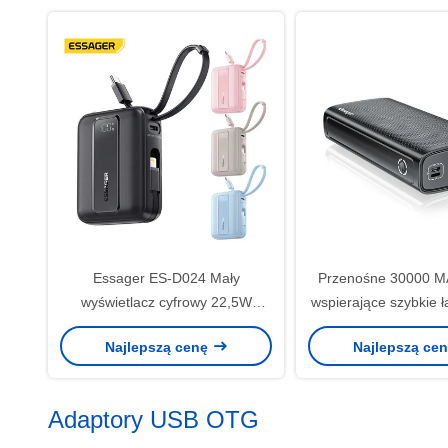
Essager ES-D024 Mały
Przenośne 30000 MA
wyświetlacz cyfrowy 22,5W
wspierające szybkie 
10000 mAh Szybkie ładowanie
mocy 22,5 W 3 wejśc
Najlepszą cenę
Najlepszą ce
Power Bank Wbudowany kabel
Adaptory USB OTG