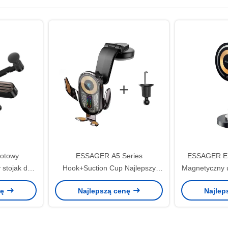
rotowy
ESSAGER A5 Series
ESSAGER ES
 stojak do
Hook+Suction Cup Najlepszy
Magnetyczny u
sługiwanie
uchwyt do telefonów
do s
nę
Najlepszą cenę
Najlep
mochodowy
komórkowych do montażu
samochodu