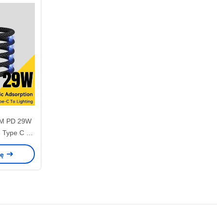
M PD 29W
e Type C do
abel do
nę
la iPhone