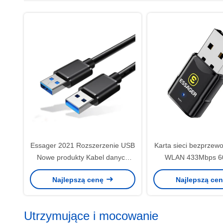
Essager 2021 Rozszerzenie USB
Karta sieci bezprzewo
Nowe produkty Kabel danych
WLAN 433Mbps 6
USB3.0 do przesyłania danych
laptopa
Najlepszą cenę
Najlepszą ce
Utrzymujące i mocowanie