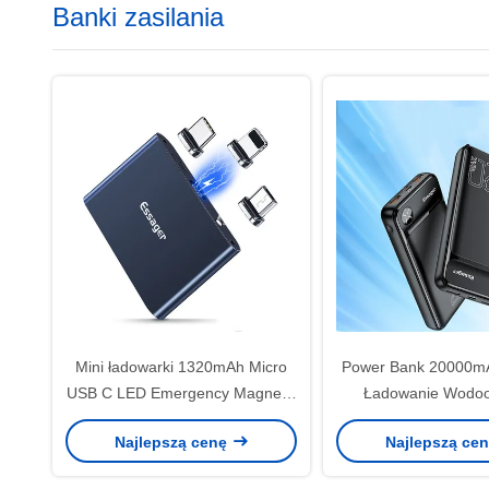
Banki zasilania
Mini ładowarki 1320mAh Micro
Power Bank 20000mA
USB C LED Emergency Magnetic
Ładowanie Wodo
Power Bank
Certyfikat CE
Najlepszą cenę
Najlepszą ce