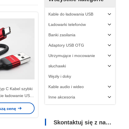
Kable do ładowania USB
Ładowarki telefonów
Banki zasilania
Adaptory USB OTG
Utrzymujące i mocowanie
słuchawki
Węzły i doky
Kable audio i wideo
yp C Kabel szybki
ie ładowanie USB
Inne akcesoria
przesyłania danych
szą cenę
typu C
Skontaktuj się z nami