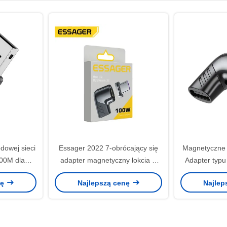
dowej sieci
Essager 2022 7-obrócający się
Magnetyczne 
00M dla
adapter magnetyczny łokcia w
Adapter typu
kształcie L
do
nę
Najlepszą cenę
Najlep