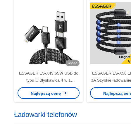
wideo
ESSAGER ES-X49 65W USB do
ESSAGER ES-X56 1
typu C Błyskawica 4 w 1
3A Szybkie ładowani
Ładowarka Kabel danych do
L Magnetyczny k
Najlepszą cenę
Najlepszą ce
telefonu laptopa
transmisji danych d
Ładowarki telefonów