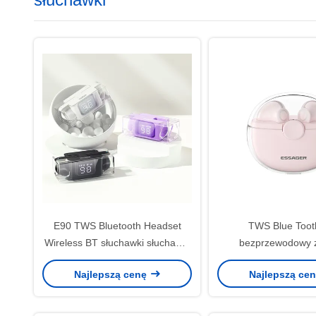
E90 TWS Bluetooth Headset
TWS Blue Toot
Wireless BT słuchawki słuchawki
bezprzewodowy 
słuchawki dla urządzeń
słuchawkowy przez
Najlepszą cenę
Najlepszą ce
odtwarzających Ap Android
35mAh 300mAh dla I