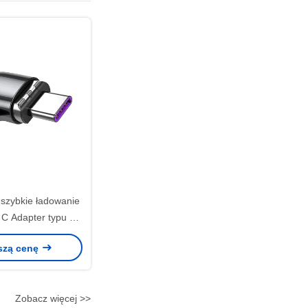
szybkie ładowanie
 C Adapter typu C
 C 100W
szą cenę
Zobacz więcej >>