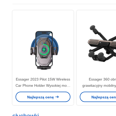
Essager 2023 Pilot 15W Wireless
Essager 360 ob
Car Phone Holder Wysokiej mocy
grawitacyjny mobilny
360 Free Rotation Fast Wireless
samochodu Łatwe ob
Najlepszą cenę
Najlepszą ce
Charging Auto
Stabilny stojak sa
słuchawki