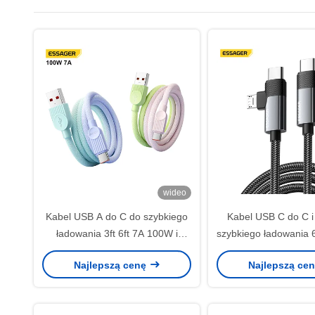
wideo
Kabel USB A do C do szybkiego
Kabel USB C do C i
ładowania 3ft 6ft 7A 100W i
szybkiego ładowania
transferu danych
480Mbps Transfer
Najlepszą cenę
Najlepszą ce