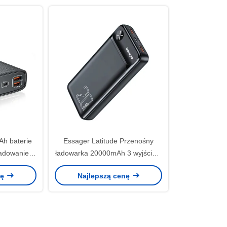
h baterie
Essager Latitude Przenośny
ładowanie o
ładowarka 20000mAh 3 wyjście 2
ia wyjścia
wejście
nę
Najlepszą cenę