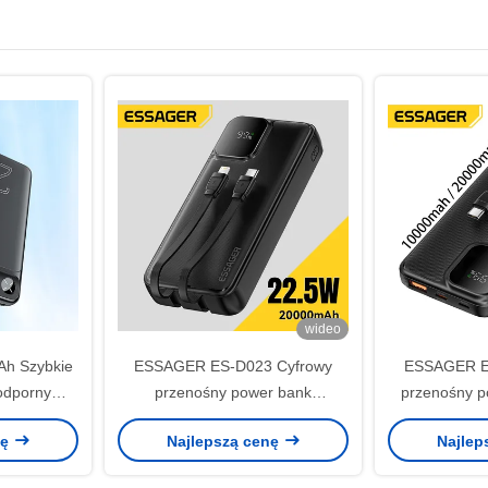
wideo
h Szybkie
ESSAGER ES-D023 Cyfrowy
ESSAGER E
odporny
przenośny power bank
przenośny p
 RoHS
20000mAh 22,5W z kablem
10000m
nę
Najlepszą cenę
Najlep