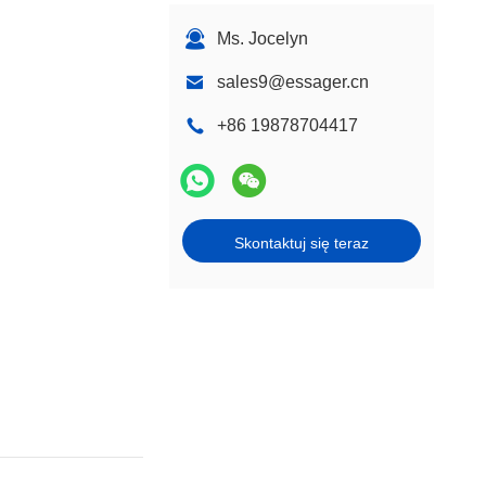
Ms. Jocelyn
sales9@essager.cn
+86 19878704417
Skontaktuj się teraz