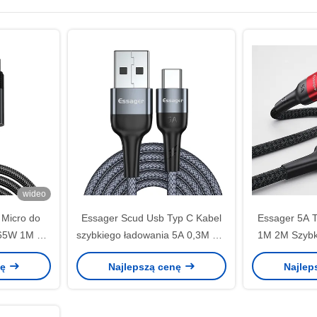
wideo
 Micro do
Essager Scud Usb Typ C Kabel
Essager 5A T
 65W 1M 2M
szybkiego ładowania 5A 0,3M 1M
1M 2M Szybk
 danych
2M dla urządzeń typu C
2.0 Kabel do 
nę
Najlepszą cenę
Najlep