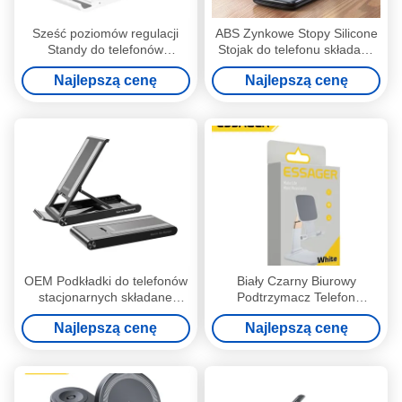
Sześć poziomów regulacji
ABS Zynkowe Stopy Silicone
Standy do telefonów
Stojak do telefonu składany
stacjonarnych składane
regulowany
Najlepszą cenę
Najlepszą cenę
regulowane
OEM Podkładki do telefonów
Biały Czarny Biurowy
stacjonarnych składane
Podtrzymacz Telefon
wielokątne regulowane
Komórkowy Stojak Składany
Najlepszą cenę
Najlepszą cenę
bezpoślizgowe do telefonów
Stabilny Bezskokujący
komórkowych