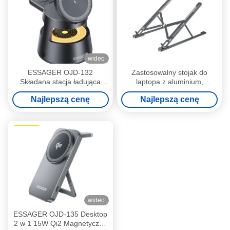
wideo
ESSAGER OJD-132
Zastosowalny stojak do
Składana stacja ładująca
laptopa z aluminium,
bezprzewodowo 4 w 1 15W z
składany, wodoodporny w
Najlepszą cenę
Najlepszą cenę
magnesem i światłem LED
biurze, wycieczka do domu
do zegarka, słuchawek i
telefonu
wideo
ESSAGER OJD-135 Desktop
2 w 1 15W Qi2 Magnetyczny