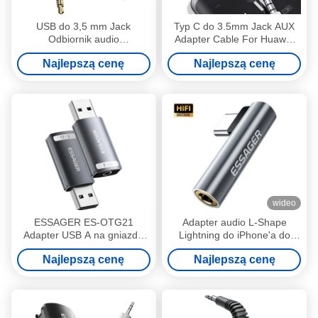
USB do 3,5 mm Jack
Typ C do 3.5mm Jack AUX
Odbiornik audio
Adapter Cable For Huawei
samochodowy Aux Adapter
P30 P20 Pro Xiaomi Mi USB
Najlepszą cenę
Najlepszą cenę
Zestaw bezręczny Bluetooth
C do 3.5 słuchawki Audio
5.0 BT nadajnik
Konwerter
wideo
ESSAGER ES-OTG21
Adapter audio L-Shape
Adapter USB A na gniazdo
Lightning do iPhone'a do
audio 3,5 mm Jack Obsługa
gniazda 3,5 mm dla iOS i
Najlepszą cenę
Najlepszą cenę
karty dźwiękowej
Android