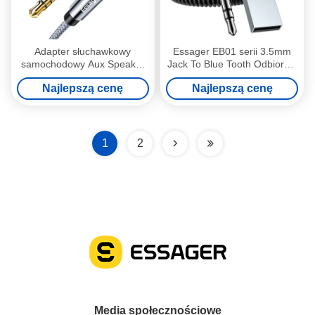
Adapter słuchawkowy
Essager EB01 serii 3.5mm
samochodowy Aux Speaker
Jack To Blue Tooth Odbiornik
Wire 3.5mm Jack Kable
Audio Bluetooth Adapter 10m
Najlepszą cenę
Najlepszą cenę
audio męskie Jack do Jack
dla Samsun
1
2
Media społecznościowe