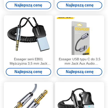
telefonów komórkowych i
włączającą ochronę OLP
Najlepszą cenę
Najlepszą cenę
tabletów
Essager serii EB01
Essager USB typu C do 3,5
Mężczyzna 3,5 mm Jack
mm Jack Aux Audio
Audio Bluetooth Adapter Blue
Headphone Adapter
Najlepszą cenę
Najlepszą cenę
Tooth Receiver