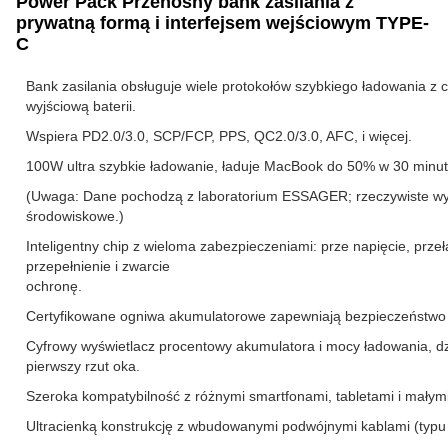
Power Pack Przenośny bank zasilania z
prywatną formą i interfejsem wejściowym TYPE-
C
Bank zasilania obsługuje wiele protokołów szybkiego ładowania 
wyjściową baterii.
Wspiera PD2.0/3.0, SCP/FCP, PPS, QC2.0/3.0, AFC, i więcej.
100W ultra szybkie ładowanie, ładuje MacBook do 50% w 30 minut
(Uwaga: Dane pochodzą z laboratorium ESSAGER; rzeczywiste wyni
środowiskowe.)
Inteligentny chip z wieloma zabezpieczeniami: prze napięcie, prz
przepełnienie i zwarcie
ochronę.
Certyfikowane ogniwa akumulatorowe zapewniają bezpieczeństwo 
Cyfrowy wyświetlacz procentowy akumulatora i mocy ładowania, dzi
pierwszy rzut oka.
Szeroka kompatybilność z różnymi smartfonami, tabletami i małym
Ultracienką konstrukcję z wbudowanymi podwójnymi kablami (typu 