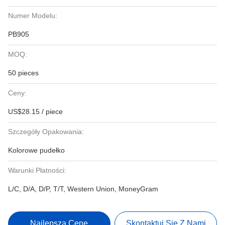
Numer Modelu:
PB905
MOQ:
50 pieces
Ceny:
US$28.15 / piece
Szczegóły Opakowania:
Kolorowe pudełko
Warunki Płatności:
L/C, D/A, D/P, T/T, Western Union, MoneyGram
Najlepszą Cenę
Skontaktuj Się Z Nami